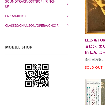
SOUNDTRACK/OST/BOF｜7INCH
EP
ENKA/MINYO
CLASSIC/CHANSON/OPERA/CHOIR
ELIS &
ョビン, エリ
MOBILE SHOP
In L.A. 
希少国内盤。
SOLD OUT