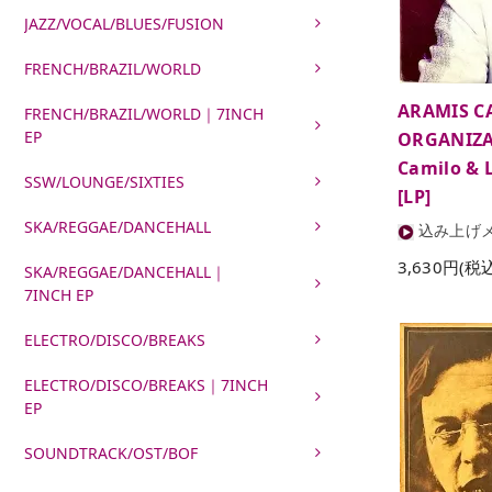
JAZZ/VOCAL/BLUES/FUSION
FRENCH/BRAZIL/WORLD
ARAMIS C
FRENCH/BRAZIL/WORLD｜7INCH
EP
ORGANIZA
Camilo & 
SSW/LOUNGE/SIXTIES
[LP]
SKA/REGGAE/DANCEHALL
込み上げメ
3,630円(税
SKA/REGGAE/DANCEHALL｜
7INCH EP
ELECTRO/DISCO/BREAKS
ELECTRO/DISCO/BREAKS｜7INCH
EP
SOUNDTRACK/OST/BOF