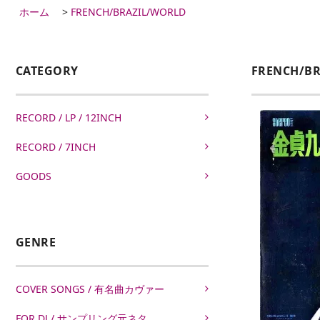
ホーム
>
FRENCH/BRAZIL/WORLD
CATEGORY
FRENCH/B
RECORD / LP / 12INCH
RECORD / 7INCH
GOODS
GENRE
COVER SONGS / 有名曲カヴァー
FOR DJ / サンプリング元ネタ