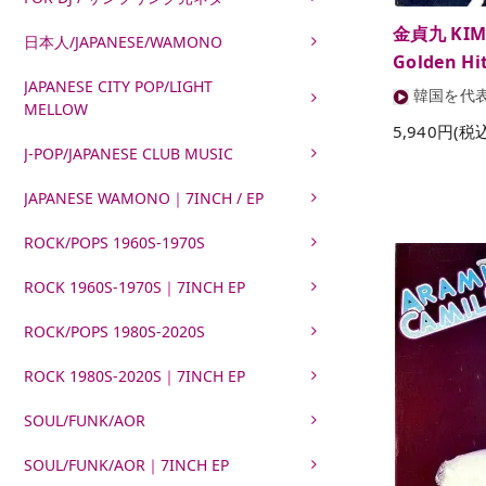
金貞九 KIM
日本人/JAPANESE/WAMONO
Golden Hit
JAPANESE CITY POP/LIGHT
韓国を代
MELLOW
5,940円(税
J-POP/JAPANESE CLUB MUSIC
JAPANESE WAMONO｜7INCH / EP
ROCK/POPS 1960S-1970S
ROCK 1960S-1970S｜7INCH EP
ROCK/POPS 1980S-2020S
ROCK 1980S-2020S｜7INCH EP
SOUL/FUNK/AOR
SOUL/FUNK/AOR｜7INCH EP