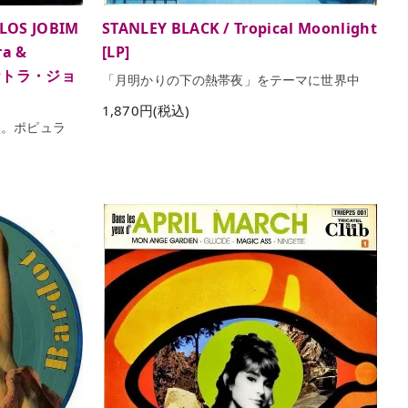
LOS JOBIM
STANLEY BLACK / Tropical Moonlight
a &
[LP]
 シナトラ・ジョ
「月明かりの下の熱帯夜」をテーマに世界中
1,870円(税込)
盤。ポピュラ