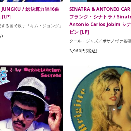
 JUNGKU / 総決算力唱16曲
SINATRA & ANTONIO CAR
 [LP]
フランク・シナトラ / Sinatr
Antonio Carlos Jobim
表する国民歌手「キム・ジョング」
ビン [LP]
込)
クール・ジャズ／ボサノヴァ名
3,960円(税込)