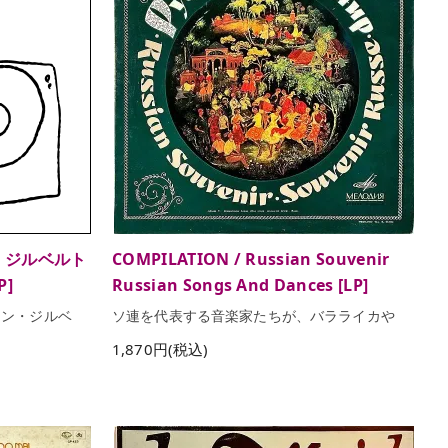
ン・ジルベルト
COMPILATION / Russian Souvenir
P]
Russian Songs And Dances [LP]
アン・ジルベ
ソ連を代表する音楽家たちが、バラライカや
1,870円(税込)