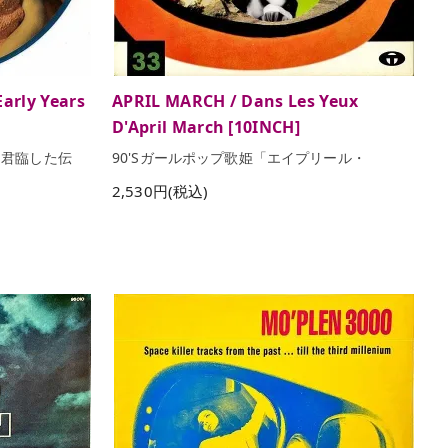
arly Years
APRIL MARCH / Dans Les Yeux
D'April March [10INCH]
て君臨した伝
90'Sガールポップ歌姫「エイプリール・
2,530円(税込)