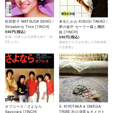
松田聖子 MATSUDA SEIKO /
来生たかお KISUGI TAKAO /
Strawberry Time [7INCH]
夢の途中 セーラー服と機関
550円(税込)
銃 [7INCH]
結婚・出産による休養を経て、約
550円(税込)
2年ぶりに
薬師丸ひろ子が主演した同名映画
の主題歌と
オフコース / さよなら
S. KIYOTAKA & OMEGA
Sayonara [7INCH]
TRIBE 杉山清貴＆オメガト