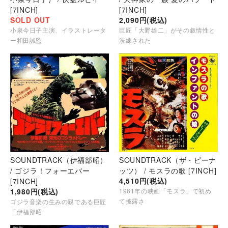
[7INCH]
[7INCH]
SOLD OUT
2,090円(税込)
小泉今日子主演、イラストレータ
巨匠「大野雄二」がその叙情性と
ー和田誠監
洗練された
SOUNDTRACK（伊福部昭）
SOUNDTRACK（ザ・ピーナ
/ ゴジラ！フォーエバー
ッツ） / モスラの歌 [7INCH]
4,510円(税込)
[7INCH]
1,980円(税込)
1961年の映画「モスラ」で初め
て披露さ
ゴジラ音楽の生みの親である巨匠
「伊福部昭