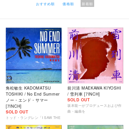
おすすめ順
価格順
新着順
角松敏生 KADOMATSU
前川清 MAEKAWA KIYOSHI
TOSHIKI / No End Summer
/ 雪列車 [7INCH]
SOLD OUT
ノー・エンド・サマー
坂本龍一がプロデュースおよび作
[7INCH]
曲・編曲を
SOLD OUT
トッド・ラングレン「I SAW THE