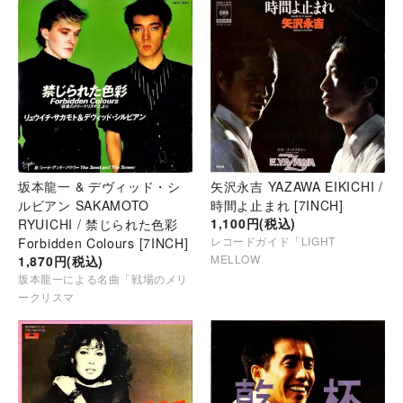
坂本龍一 & デヴィッド・シ
矢沢永吉 YAZAWA EIKICHI /
ルビアン SAKAMOTO
時間よ止まれ [7INCH]
1,100円(税込)
RYUICHI / 禁じられた色彩
レコードガイド「LIGHT
Forbidden Colours [7INCH]
MELLOW
1,870円(税込)
坂本龍一による名曲「戦場のメリ
ークリスマ