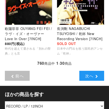
欧陽菲菲 OUYANG FEI FEI /
長渕剛 NAGABUCHI
ラヴ・イズ・オーヴァー
TSUYOSHI / 乾杯 New
Love In Over [7INCH]
Recording Version [7INCH]
880円(税込)
SOLD OUT
時代を超えて愛される「別れの聖
日本中の門出を祝う国民的アンセ
典」とも言
ム「乾杯」
760
1
30
商品中
-
商品
前へ
次へ
ほかの商品を探す