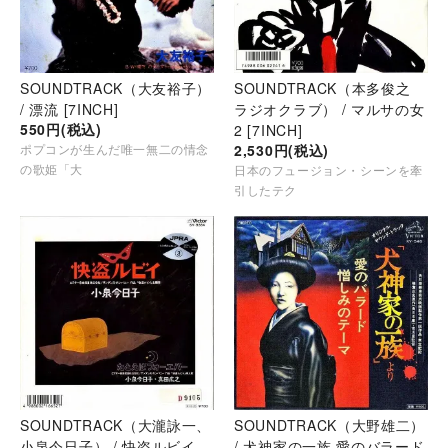
SOUNDTRACK（大友裕子）
SOUNDTRACK（本多俊之
/ 漂流 [7INCH]
ラジオクラブ） / マルサの女
550円(税込)
2 [7INCH]
ポプコンが生んだ唯一無二の情念
2,530円(税込)
の歌姫「大
日本のフュージョン・シーンを牽
引したテク
SOUNDTRACK（大瀧詠一、
SOUNDTRACK（大野雄二）
小泉今日子） / 快盗ルビイ
/ 犬神家の一族 愛のバラード