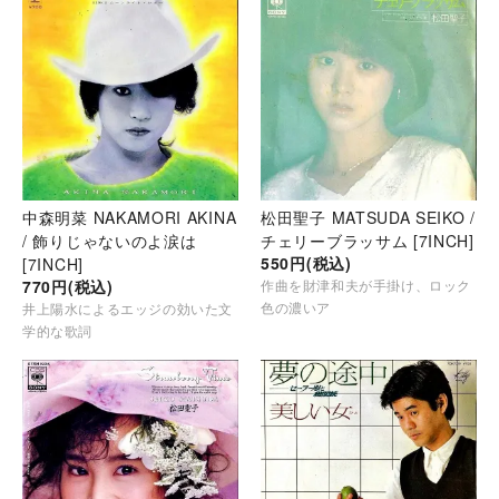
中森明菜 NAKAMORI AKINA
松田聖子 MATSUDA SEIKO /
/ 飾りじゃないのよ涙は
チェリーブラッサム [7INCH]
550円(税込)
[7INCH]
770円(税込)
作曲を財津和夫が手掛け、ロック
色の濃いア
井上陽水によるエッジの効いた文
学的な歌詞