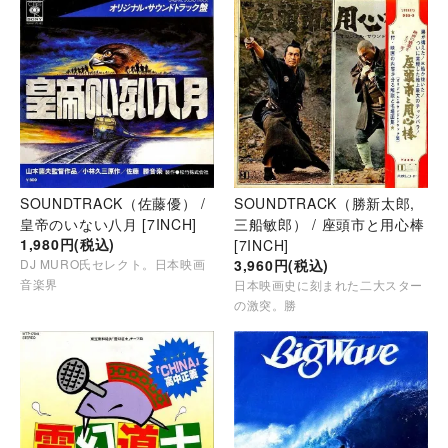
SOUNDTRACK（佐藤優） /
SOUNDTRACK（勝新太郎,
皇帝のいない八月 [7INCH]
三船敏郎） / 座頭市と用心棒
1,980円(税込)
[7INCH]
DJ MURO氏セレクト。日本映画
3,960円(税込)
音楽界
日本映画史に刻まれた二大スター
の激突。勝