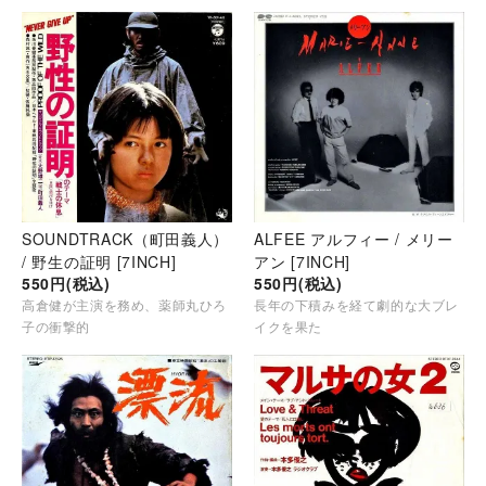
SOUNDTRACK（町田義人）
ALFEE アルフィー / メリー
/ 野生の証明 [7INCH]
アン [7INCH]
550円(税込)
550円(税込)
高倉健が主演を務め、薬師丸ひろ
長年の下積みを経て劇的な大ブレ
子の衝撃的
イクを果た