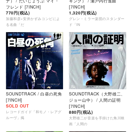
ナ） / だいじょうぶ マイ・
キング） / 瀬戸内行進曲
フレンド [7INCH]
[7INCH]
770円(税込)
1,320円(税込)
加藤和彦×安井かずみコンビによ
グレン・ミラー楽団のスタンダー
る名曲「だ
ド「IN
SOUNDTRACK / 白昼の死角
SOUNDTRACK（大野雄二、
[7INCH]
ジョー山中） / 人間の証明
SOLD OUT
[7INCH]
レコードガイド「和モノ・レアグ
880円(税込)
ルーヴ」掲
大野雄二が音楽を手掛けた角川映
画「人間の