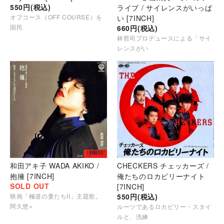
550円(税込)
ライブ / サイレンスがいっぱ
オフコース（OFF COURSE）を
い [7INCH]
国民
660円(税込)
林哲司プロデュースによる「サイ
レンスがい
和田アキ子 WADA AKIKO /
CHECKERS チェッカーズ /
抱擁 [7INCH]
俺たちのロカビリーナイト
SOLD OUT
[7INCH]
映画「極道の妻たちII」主題歌。
550円(税込)
阿久悠×
ルーツであるロカビリー・スタイ
ルと、洗練