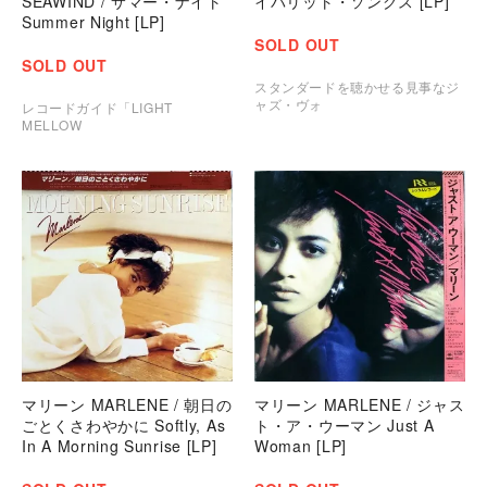
SEAWIND / サマー・ナイト
イバリット・ソングス [LP]
Summer Night [LP]
SOLD OUT
SOLD OUT
スタンダードを聴かせる見事なジ
ャズ・ヴォ
レコードガイド「LIGHT
MELLOW
マリーン MARLENE / 朝日の
マリーン MARLENE / ジャス
ごとくさわやかに Softly, As
ト・ア・ウーマン Just A
In A Morning Sunrise [LP]
Woman [LP]