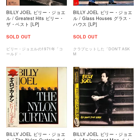
BILLY JOEL ビリー・ジョエ
BILLY JOEL ビリー・ジョエ
ル / Greatest Hits ビリー・
ル / Glass Houses グラス・
ザ・ベスト [LP]
ハウス [LP]
SOLD OUT
SOLD OUT
ビリー・ジョエルの1971年「コ
クラブヒットした「DON'T ASK
ールド・
M
BILLY JOEL ビリー・ジョエ
BILLY JOEL ビリー・ジョエ
ル / The Nylon Curtain ナイ
ル / An Innocent Man イノ