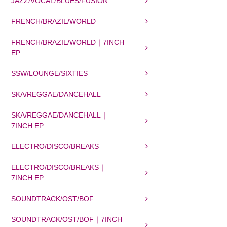
JAZZ/VOCAL/BLUES/FUSION
FRENCH/BRAZIL/WORLD
FRENCH/BRAZIL/WORLD｜7INCH
EP
SSW/LOUNGE/SIXTIES
SKA/REGGAE/DANCEHALL
SKA/REGGAE/DANCEHALL｜
7INCH EP
ELECTRO/DISCO/BREAKS
ELECTRO/DISCO/BREAKS｜
7INCH EP
SOUNDTRACK/OST/BOF
SOUNDTRACK/OST/BOF｜7INCH