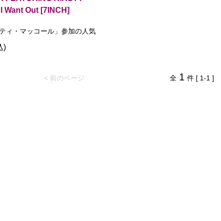
I Want Out [7INCH]
ティ・マッコール」参加の人気
込)
1
< 前のページ
全
件 [ 1-1 ]