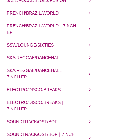
JAZZ/VOCAL/BLUES/FUSION
FRENCH/BRAZIL/WORLD
FRENCH/BRAZIL/WORLD｜7INCH
EP
SSW/LOUNGE/SIXTIES
SKA/REGGAE/DANCEHALL
SKA/REGGAE/DANCEHALL｜
7INCH EP
ELECTRO/DISCO/BREAKS
ELECTRO/DISCO/BREAKS｜
7INCH EP
SOUNDTRACK/OST/BOF
SOUNDTRACK/OST/BOF｜7INCH