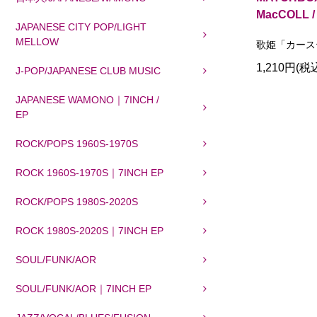
MacCOLL / 
JAPANESE CITY POP/LIGHT
MELLOW
歌姫「カース
1,210円(税
J-POP/JAPANESE CLUB MUSIC
JAPANESE WAMONO｜7INCH /
EP
ROCK/POPS 1960S-1970S
ROCK 1960S-1970S｜7INCH EP
ROCK/POPS 1980S-2020S
ROCK 1980S-2020S｜7INCH EP
SOUL/FUNK/AOR
SOUL/FUNK/AOR｜7INCH EP