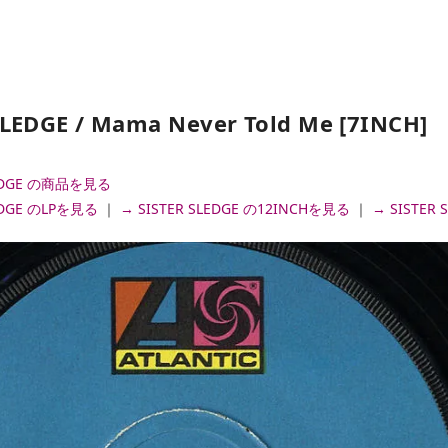
SLEDGE / Mama Never Told Me [7INCH]
LEDGE の商品を見る
LEDGE のLPを見る
｜
→ SISTER SLEDGE の12INCHを見る
｜
→ SISTER