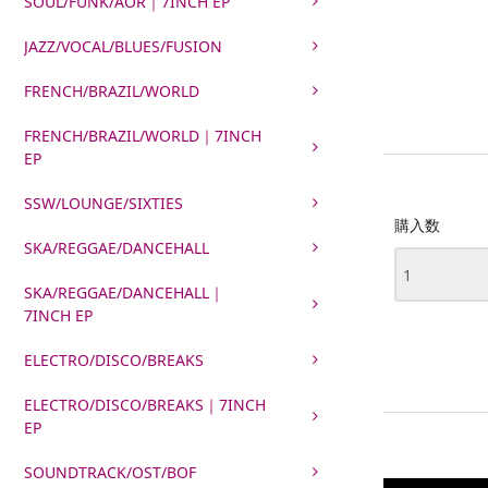
SOUL/FUNK/AOR｜7INCH EP
JAZZ/VOCAL/BLUES/FUSION
FRENCH/BRAZIL/WORLD
FRENCH/BRAZIL/WORLD｜7INCH
EP
SSW/LOUNGE/SIXTIES
購入数
SKA/REGGAE/DANCEHALL
SKA/REGGAE/DANCEHALL｜
7INCH EP
ELECTRO/DISCO/BREAKS
ELECTRO/DISCO/BREAKS｜7INCH
EP
SOUNDTRACK/OST/BOF