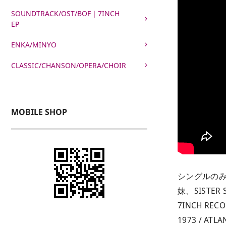
SOUNDTRACK/OST/BOF｜7INCH
EP
ENKA/MINYO
CLASSIC/CHANSON/OPERA/CHOIR
MOBILE SHOP
シングルのみ
妹、SISTER
7INCH RECO
1973 / ATLA