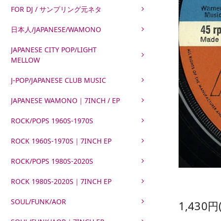
FOR DJ / サンプリング元ネタ
日本人/JAPANESE/WAMONO
JAPANESE CITY POP/LIGHT
MELLOW
J-POP/JAPANESE CLUB MUSIC
JAPANESE WAMONO｜7INCH / EP
ROCK/POPS 1960S-1970S
ROCK 1960S-1970S｜7INCH EP
ROCK/POPS 1980S-2020S
ROCK 1980S-2020S｜7INCH EP
SOUL/FUNK/AOR
1,430円