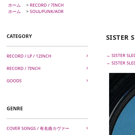
ホーム
>
RECORD / 7INCH
ホーム
>
SOUL/FUNK/AOR
SISTER 
CATEGORY
→ SISTER S
RECORD / LP / 12INCH
→ SISTER S
RECORD / 7INCH
GOODS
GENRE
COVER SONGS / 有名曲カヴァー