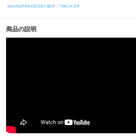
SOUNDTRACK/OST/BOF｜7INCH EP
商品の説明