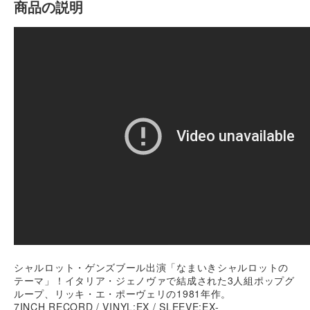
商品の説明
シャルロット・ゲンズブール出演「なまいきシャルロットの
テーマ」！イタリア・ジェノヴァで結成された3人組ポップグ
ループ、リッキ・エ・ポーヴェリの1981年作。
7INCH RECORD / VINYL:EX / SLEEVE:EX-