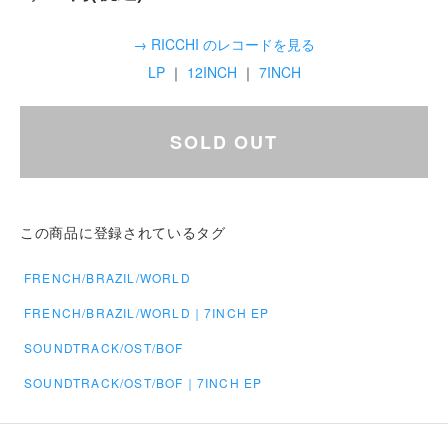
→ RICCHI のレコードを見る
LP
｜
12INCH
｜
7INCH
SOLD OUT
この商品に登録されているタグ
FRENCH/BRAZIL/WORLD
FRENCH/BRAZIL/WORLD｜7INCH EP
SOUNDTRACK/OST/BOF
SOUNDTRACK/OST/BOF｜7INCH EP