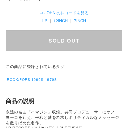
→ JOHN のレコードを見る
LP
｜
12INCH
｜
7INCH
SOLD OUT
この商品に登録されているタグ
ROCK/POPS 1960S-1970S
商品の説明
永遠の名曲「イマジン」収録。共同プロデューサーにオノ・
ヨーコを迎え、平和と愛を希求しポリティカルなメッセージ
を散りばめた名作。
LP RECORD / VINYL:EX- / SLEEVE:VG