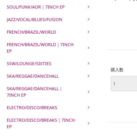
SOUL/FUNK/AOR｜7INCH EP
JAZZ/VOCAL/BLUES/FUSION
FRENCH/BRAZIL/WORLD
FRENCH/BRAZIL/WORLD｜7INCH
EP
SSW/LOUNGE/SIXTIES
購入数
SKA/REGGAE/DANCEHALL
SKA/REGGAE/DANCEHALL｜
7INCH EP
ELECTRO/DISCO/BREAKS
ELECTRO/DISCO/BREAKS｜7INCH
EP