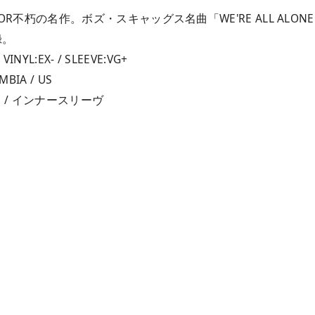
R不朽の名作。ボズ・スキャッグス名曲「WE'RE ALL ALON
録。
 VINYL:EX- / SLEEVE:VG+
MBIA / US
ON / インナースリーヴ