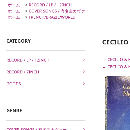
ホーム
>
RECORD / LP / 12INCH
ホーム
>
COVER SONGS / 有名曲カヴァー
ホーム
>
FRENCH/BRAZIL/WORLD
CECILIO
CATEGORY
→ CECILIO 
RECORD / LP / 12INCH
→ CECILIO 
RECORD / 7INCH
GOODS
GENRE
COVER SONGS / 有名曲カヴァー