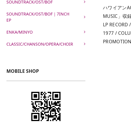
SOUNDTRACK/OST/BOF
ハワイアンAO
SOUNDTRACK/OST/BOF｜7INCH
MUSIC」収
EP
LP RECORD /
ENKA/MINYO
1977 / COLU
PROMOTI
CLASSIC/CHANSON/OPERA/CHOIR
MOBILE SHOP