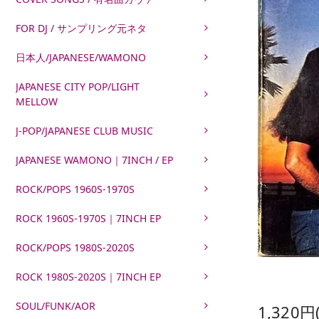
FOR DJ / サンプリング元ネタ
日本人/JAPANESE/WAMONO
JAPANESE CITY POP/LIGHT
MELLOW
J-POP/JAPANESE CLUB MUSIC
JAPANESE WAMONO｜7INCH / EP
ROCK/POPS 1960S-1970S
ROCK 1960S-1970S｜7INCH EP
ROCK/POPS 1980S-2020S
ROCK 1980S-2020S｜7INCH EP
SOUL/FUNK/AOR
1,320円