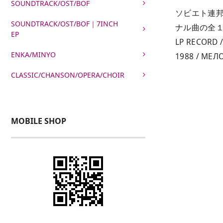
SOUNDTRACK/OST/BOF
ソビエト連邦
SOUNDTRACK/OST/BOF｜7INCH
ナル曲の全
EP
LP RECORD /
ENKA/MINYO
1988 / МЕЛ
CLASSIC/CHANSON/OPERA/CHOIR
MOBILE SHOP