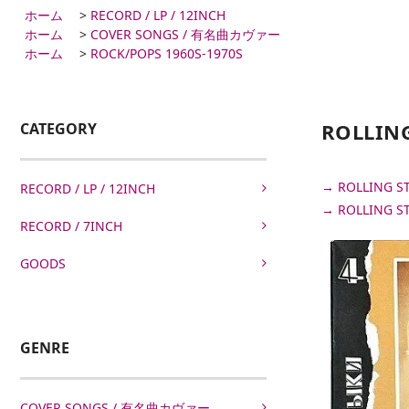
ホーム
>
RECORD / LP / 12INCH
ホーム
>
COVER SONGS / 有名曲カヴァー
ホーム
>
ROCK/POPS 1960S-1970S
ROLLING 
CATEGORY
→ ROLLING
RECORD / LP / 12INCH
→ ROLLING 
RECORD / 7INCH
GOODS
GENRE
COVER SONGS / 有名曲カヴァー