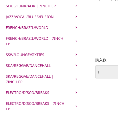
SOUL/FUNK/AOR｜7INCH EP
JAZZ/VOCAL/BLUES/FUSION
FRENCH/BRAZIL/WORLD
FRENCH/BRAZIL/WORLD｜7INCH
EP
SSW/LOUNGE/SIXTIES
購入数
SKA/REGGAE/DANCEHALL
SKA/REGGAE/DANCEHALL｜
7INCH EP
ELECTRO/DISCO/BREAKS
ELECTRO/DISCO/BREAKS｜7INCH
EP