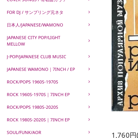
FOR DJ / サンプリング元ネタ
日本人/JAPANESE/WAMONO
JAPANESE CITY POP/LIGHT
MELLOW
J-POP/JAPANESE CLUB MUSIC
JAPANESE WAMONO｜7INCH / EP
ROCK/POPS 1960S-1970S
ROCK 1960S-1970S｜7INCH EP
ROCK/POPS 1980S-2020S
ROCK 1980S-2020S｜7INCH EP
SOUL/FUNK/AOR
1,760円