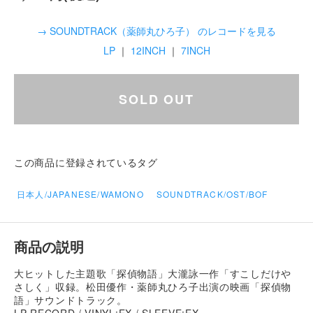
→ SOUNDTRACK（薬師丸ひろ子） のレコードを見る
LP
｜
12INCH
｜
7INCH
SOLD OUT
この商品に登録されているタグ
日本人/JAPANESE/WAMONO
SOUNDTRACK/OST/BOF
商品の説明
大ヒットした主題歌「探偵物語」大瀧詠一作「すこしだけや
さしく」収録。松田優作・薬師丸ひろ子出演の映画「探偵物
語」サウンドトラック。
LP RECORD / VINYL:EX / SLEEVE:EX-