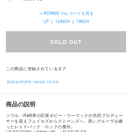
→ RONNIE のレコードを見る
LP
｜
12INCH
｜
7INCH
SOLD OUT
この商品に登録されているタグ
ROCK/POPS 1960S-1970S
商品の説明
ソウル・R&B界の巨星ボビー・ウーマックが共同プロデュー
サーを迎えフェイセズからストーンズへ。黒いグルーヴを纏
ったレイドバック・ロックの傑作。
LP RECORD / VINYL:VG+ / SLEEVE:EX-