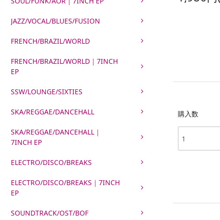
SOUL/FUNK/AOR｜7INCH EP
JAZZ/VOCAL/BLUES/FUSION
FRENCH/BRAZIL/WORLD
FRENCH/BRAZIL/WORLD｜7INCH
EP
SSW/LOUNGE/SIXTIES
SKA/REGGAE/DANCEHALL
購入数
SKA/REGGAE/DANCEHALL｜
7INCH EP
ELECTRO/DISCO/BREAKS
ELECTRO/DISCO/BREAKS｜7INCH
EP
SOUNDTRACK/OST/BOF