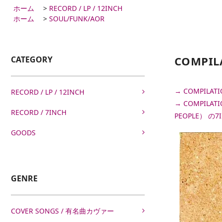
ホーム
>
RECORD / LP / 12INCH
ホーム
>
SOUL/FUNK/AOR
COMPILA
CATEGORY
→ COMPILAT
RECORD / LP / 12INCH
→ COMPILAT
RECORD / 7INCH
PEOPLE） の
GOODS
GENRE
COVER SONGS / 有名曲カヴァー