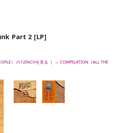
k Part 2 [LP]
 PEOPLE） の12INCHを見る
｜
→ COMPILATION（ALL THE