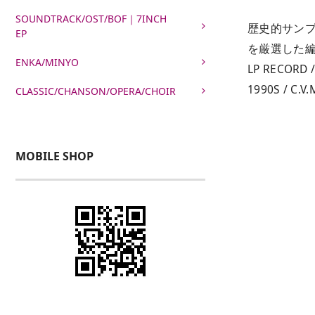
SOUNDTRACK/OST/BOF｜7INCH
歴史的サンプ
EP
を厳選した
ENKA/MINYO
LP RECORD /
1990S / C.V.
CLASSIC/CHANSON/OPERA/CHOIR
MOBILE SHOP