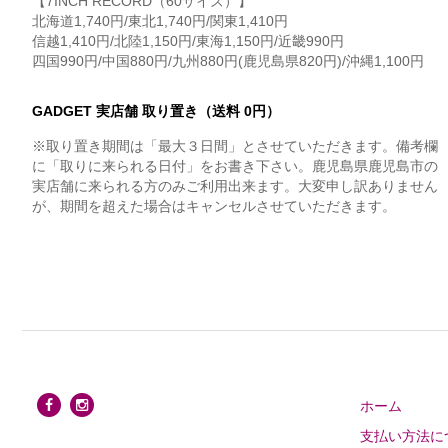
【7INCH RECORD（60サイズ）】
北海道1,740円/東北1,740円/関東1,410円
信越1,410円/北陸1,150円/東海1,150円/近畿990円
四国990円/中国880円/九州880円(鹿児島県820円)/沖縄1,100円
GADGET 実店舗 取り置き（送料 0円）
※取り置き期間は「最大３日間」とさせていただきます。備考欄
に「取りに来られる日付」をお書き下さい。鹿児島県鹿児島市の
実店舗に来られる方のみご利用出来ます。大変申し訳ありません
が、期間を超えた場合はキャンセルさせていただきます。
ホーム
支払い方法に