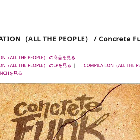
TION（ALL THE PEOPLE） / Concrete Fun
ION（ALL THE PEOPLE） の商品を見る
ION（ALL THE PEOPLE） のLPを見る
｜
→ COMPILATION（ALL THE
7INCHを見る