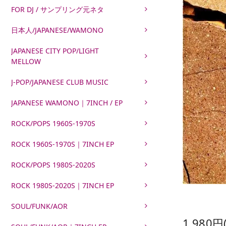
FOR DJ / サンプリング元ネタ
日本人/JAPANESE/WAMONO
JAPANESE CITY POP/LIGHT
MELLOW
J-POP/JAPANESE CLUB MUSIC
JAPANESE WAMONO｜7INCH / EP
ROCK/POPS 1960S-1970S
ROCK 1960S-1970S｜7INCH EP
ROCK/POPS 1980S-2020S
ROCK 1980S-2020S｜7INCH EP
SOUL/FUNK/AOR
1,980円