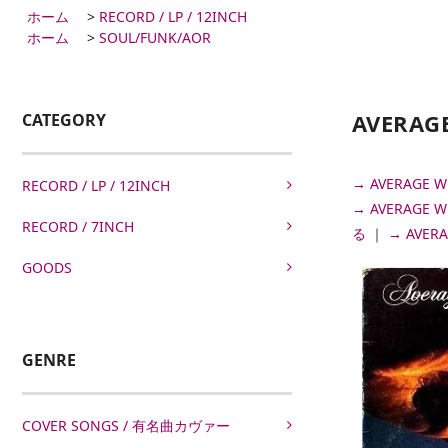
ホーム
>
RECORD / LP / 12INCH
ホーム
>
SOUL/FUNK/AOR
AVERA
CATEGORY
→ AVERAG
RECORD / LP / 12INCH
→ AVERAG
RECORD / 7INCH
る
｜
→ AVE
GOODS
GENRE
COVER SONGS / 有名曲カヴァー