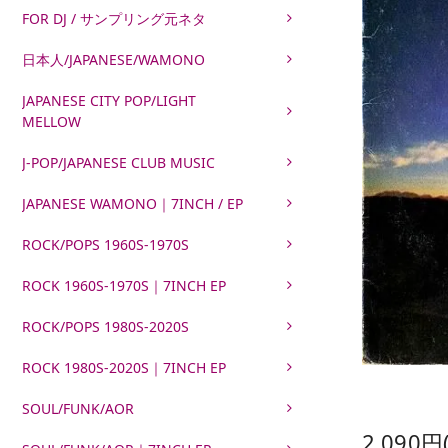
FOR DJ / サンプリング元ネタ
日本人/JAPANESE/WAMONO
JAPANESE CITY POP/LIGHT
MELLOW
J-POP/JAPANESE CLUB MUSIC
JAPANESE WAMONO｜7INCH / EP
ROCK/POPS 1960S-1970S
ROCK 1960S-1970S｜7INCH EP
ROCK/POPS 1980S-2020S
ROCK 1980S-2020S｜7INCH EP
SOUL/FUNK/AOR
2,090円