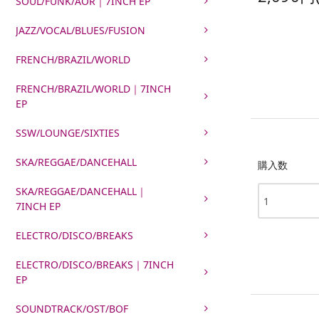
SOUL/FUNK/AOR｜7INCH EP
JAZZ/VOCAL/BLUES/FUSION
FRENCH/BRAZIL/WORLD
FRENCH/BRAZIL/WORLD｜7INCH
EP
SSW/LOUNGE/SIXTIES
SKA/REGGAE/DANCEHALL
購入数
SKA/REGGAE/DANCEHALL｜
7INCH EP
ELECTRO/DISCO/BREAKS
ELECTRO/DISCO/BREAKS｜7INCH
EP
SOUNDTRACK/OST/BOF