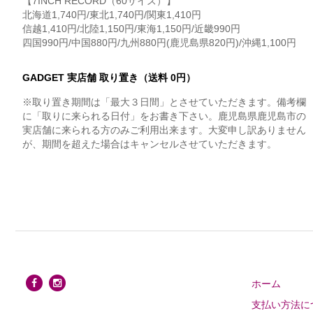
【7INCH RECORD（60サイズ）】
北海道1,740円/東北1,740円/関東1,410円
信越1,410円/北陸1,150円/東海1,150円/近畿990円
四国990円/中国880円/九州880円(鹿児島県820円)/沖縄1,100円
GADGET 実店舗 取り置き（送料 0円）
※取り置き期間は「最大３日間」とさせていただきます。備考欄
に「取りに来られる日付」をお書き下さい。鹿児島県鹿児島市の
実店舗に来られる方のみご利用出来ます。大変申し訳ありません
が、期間を超えた場合はキャンセルさせていただきます。
ホーム
支払い方法に