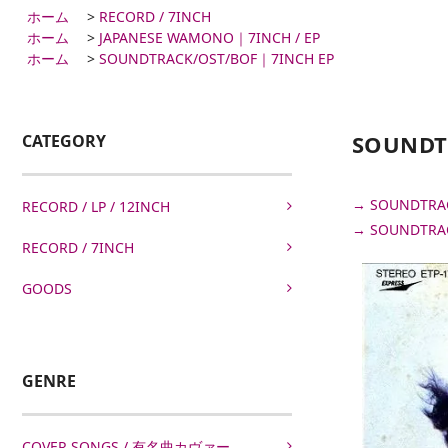
ホーム
>
RECORD / 7INCH
ホーム
>
JAPANESE WAMONO｜7INCH / EP
ホーム
>
SOUNDTRACK/OST/BOF｜7INCH EP
SOUNDT
CATEGORY
→ SOUNDT
RECORD / LP / 12INCH
→ SOUNDT
RECORD / 7INCH
GOODS
GENRE
COVER SONGS / 有名曲カヴァー