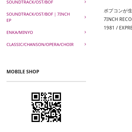
SOUNDTRACK/OST/BOF
ポプコンが
SOUNDTRACK/OST/BOF｜7INCH
7INCH RECOR
EP
1981 / EXPR
ENKA/MINYO
CLASSIC/CHANSON/OPERA/CHOIR
MOBILE SHOP