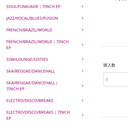
SOUL/FUNK/AOR｜7INCH EP
JAZZ/VOCAL/BLUES/FUSION
FRENCH/BRAZIL/WORLD
FRENCH/BRAZIL/WORLD｜7INCH
EP
SSW/LOUNGE/SIXTIES
購入数
SKA/REGGAE/DANCEHALL
SKA/REGGAE/DANCEHALL｜
7INCH EP
ELECTRO/DISCO/BREAKS
ELECTRO/DISCO/BREAKS｜7INCH
EP