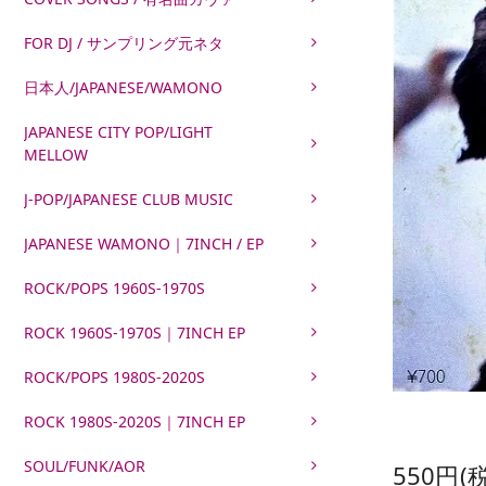
FOR DJ / サンプリング元ネタ
日本人/JAPANESE/WAMONO
JAPANESE CITY POP/LIGHT
MELLOW
J-POP/JAPANESE CLUB MUSIC
JAPANESE WAMONO｜7INCH / EP
ROCK/POPS 1960S-1970S
ROCK 1960S-1970S｜7INCH EP
ROCK/POPS 1980S-2020S
ROCK 1980S-2020S｜7INCH EP
SOUL/FUNK/AOR
550円(