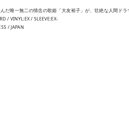
生んだ唯一無二の情念の歌姫「大友裕子」が、壮絶な人間ドラ
D / VINYL:EX / SLEEVE:EX-
ESS / JAPAN