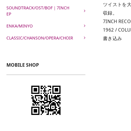
ツイストを大胆
SOUNDTRACK/OST/BOF｜7INCH
収録。
EP
7INCH RECOR
ENKA/MINYO
1962 / COL
CLASSIC/CHANSON/OPERA/CHOIR
書き込み
MOBILE SHOP