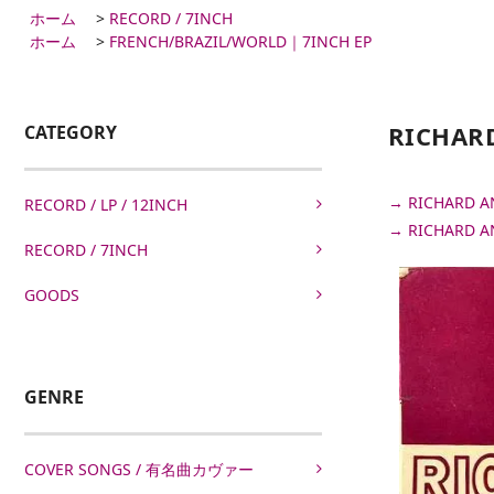
ホーム
>
RECORD / 7INCH
ホーム
>
FRENCH/BRAZIL/WORLD｜7INCH EP
RICHARD
CATEGORY
→ RICHARD
RECORD / LP / 12INCH
→ RICHARD 
RECORD / 7INCH
GOODS
GENRE
COVER SONGS / 有名曲カヴァー