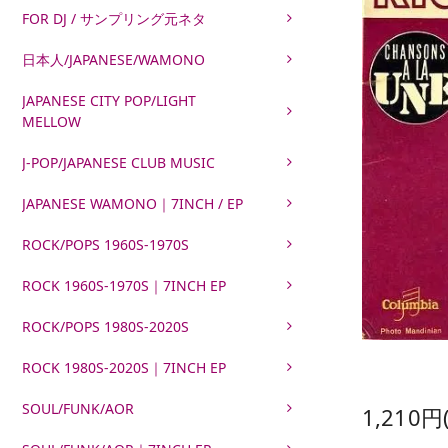
FOR DJ / サンプリング元ネタ
日本人/JAPANESE/WAMONO
JAPANESE CITY POP/LIGHT
MELLOW
J-POP/JAPANESE CLUB MUSIC
JAPANESE WAMONO｜7INCH / EP
ROCK/POPS 1960S-1970S
ROCK 1960S-1970S｜7INCH EP
ROCK/POPS 1980S-2020S
ROCK 1980S-2020S｜7INCH EP
SOUL/FUNK/AOR
1,210円