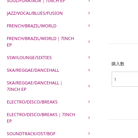
SOUL/FUNK/AOR｜7INCH EP
JAZZ/VOCAL/BLUES/FUSION
FRENCH/BRAZIL/WORLD
FRENCH/BRAZIL/WORLD｜7INCH
EP
SSW/LOUNGE/SIXTIES
購入数
SKA/REGGAE/DANCEHALL
SKA/REGGAE/DANCEHALL｜
7INCH EP
ELECTRO/DISCO/BREAKS
ELECTRO/DISCO/BREAKS｜7INCH
EP
SOUNDTRACK/OST/BOF