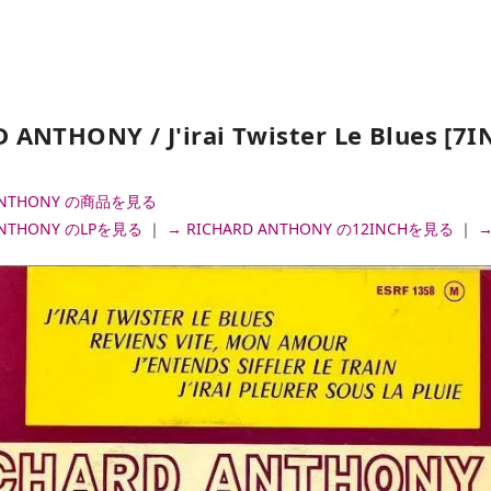
 ANTHONY / J'irai Twister Le Blues [7I
 ANTHONY の商品を見る
ANTHONY のLPを見る
｜
→ RICHARD ANTHONY の12INCHを見る
｜
→