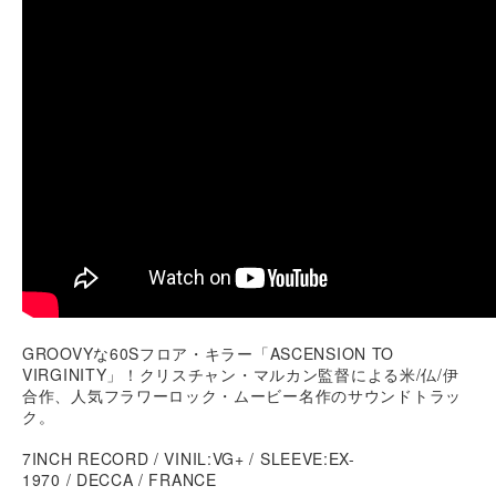
GROOVYな60Sフロア・キラー「ASCENSION TO
VIRGINITY」！クリスチャン・マルカン監督による米/仏/伊
合作、人気フラワーロック・ムービー名作のサウンドトラッ
ク。
7INCH RECORD / VINIL:VG+ / SLEEVE:EX-
1970 / DECCA / FRANCE