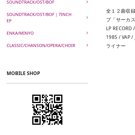
SOUNDTRACK/OST/BOF
全１２曲収
SOUNDTRACK/OST/BOF｜7INCH
プ「サーカ
EP
LP RECORD /
ENKA/MINYO
1985 / VAP /
CLASSIC/CHANSON/OPERA/CHOIR
ライナー
MOBILE SHOP