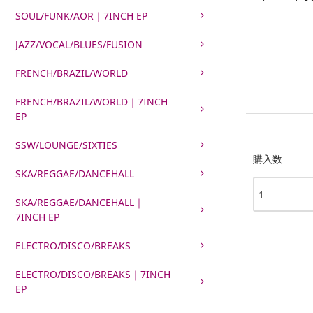
SOUL/FUNK/AOR｜7INCH EP
JAZZ/VOCAL/BLUES/FUSION
FRENCH/BRAZIL/WORLD
FRENCH/BRAZIL/WORLD｜7INCH
EP
SSW/LOUNGE/SIXTIES
購入数
SKA/REGGAE/DANCEHALL
SKA/REGGAE/DANCEHALL｜
7INCH EP
ELECTRO/DISCO/BREAKS
ELECTRO/DISCO/BREAKS｜7INCH
EP