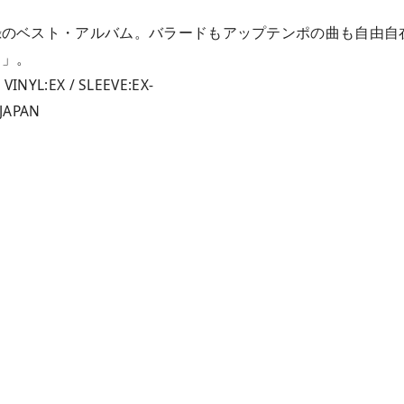
録のベスト・アルバム。バラードもアップテンポの曲も自由自
ス」。
 VINYL:EX / SLEEVE:EX-
 JAPAN