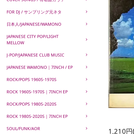
FOR DJ / サンプリング元ネタ
日本人/JAPANESE/WAMONO
JAPANESE CITY POP/LIGHT
MELLOW
J-POP/JAPANESE CLUB MUSIC
JAPANESE WAMONO｜7INCH / EP
ROCK/POPS 1960S-1970S
ROCK 1960S-1970S｜7INCH EP
ROCK/POPS 1980S-2020S
ROCK 1980S-2020S｜7INCH EP
SOUL/FUNK/AOR
1,210円